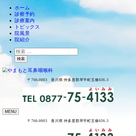
ホーム
診察予約
診療案内
トピックス
院風景
院紹介
検
索
検索
〒766-0003 香川県 仲多度郡琴平町五條636-3
MENU
〒766-0003 香川県 仲多度郡琴平町五條636-3